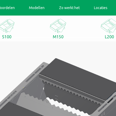
oordelen
Modellen
Zo werkt het
Locaties
S100
M150
L200