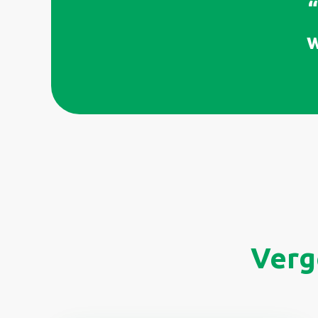
“
w
Verg