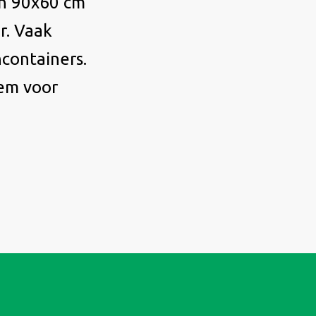
an 90x60 cm
r. Vaak
ncontainers.
eem voor