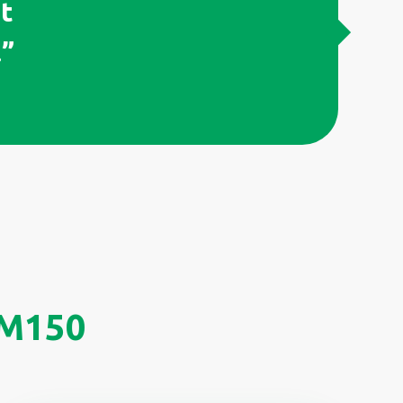
et
.”
 M150