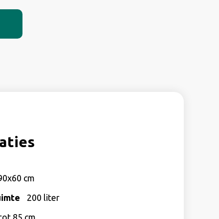
aties
90x60 cm
uimte
200 liter
tot 85 cm