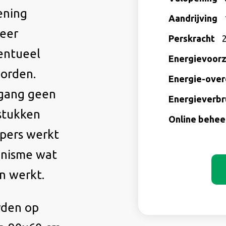
ening
Aandrijving
meer
Perskracht
2
entueel
Energievoorz
orden.
Energie-over
ngang geen
Energieverbr
stukken
Online behe
 pers werkt
anisme wat
in werkt.
rden op