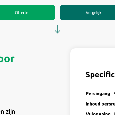
Offerte
Vergelijk
oor
Specific
Persingang
Inhoud persr
n zijn
Vulopening